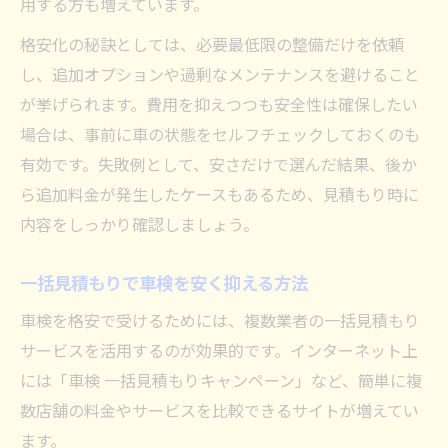
用する方も増えています。
安心して車検を受ける格安店の選び方
格安化の秘訣としては、必要最低限の整備だけを依頼
格安車検で失敗しないための確認事項
し、追加オプションや過剰なメンテナンスを避けること
車検格安でも安心できる理由を徹底解説
が挙げられます。費用を抑えつつも安全性は確保したい
場合は、事前に車の状態をセルフチェックしておくのも
手頃な価格でも安心な車検の特徴とは
有効です。失敗例として、安さだけで選んだ結果、後か
車検費用を削減しつつ安全性も確保する方
ら追加料金が発生したケースもあるため、見積もり時に
法
内容をしっかり確認しましょう。
見積もり比較で分かる格安車検のポイント
車検見積もり比較が格安化に有効な理由
一括見積もりで車検を安く抑える方法
格安車検の見積もりポイントを徹底検証
車検を格安で受けるためには、複数業者の一括見積もり
一括見積もり活用で車検費用を抑える方法
サービスを活用するのが効果的です。インターネット上
車検安いランキング利用のメリットとは
には「車検 一括見積もりキャンペーン」など、簡単に複
見積もりだけでも役立つ車検情報の集め方
数店舗の料金やサービスを比較できるサイトが増えてい
車検を安く済ませる最新テクニック集
ます。