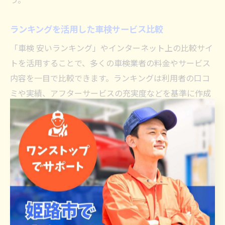
ランキングを活用した車検サービス比較
「車検 安いランキング」やインターネット上の比較サイ
トを活用することで、多くの車検業者の料金やサービス
内容を一目で比較できます。ランキングは利用者の口コ
ミや実績、アフターサービスの充実度などを基準に作成
されていることが多く、初めて車検を受ける方にも参考
になります。
例えば「車検 安い 近く」や「車検 格安 福岡」など、地
域ごとのランキングをチェックすることで、自分の生活
圏内で最適な業者を見つけやすくなります。特に「オー
トバックス」や「コバック」などの大手チェーンは、全
国展開しているためランキング上位に入ることも多いで
すが、地域の中小業者にもコストパフォーマンスが高い