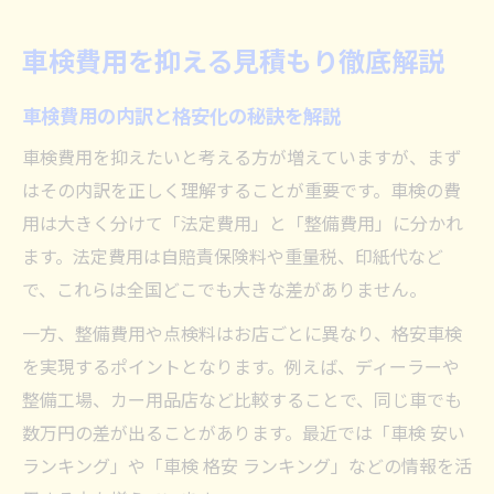
格安車検のための見積もり活用術とは
格安で車検を受けるための賢い選び方
車検費用を抑える見積もり徹底解説
車検格安業者選びで失敗しないポイント
車検費用の内訳と格安化の秘訣を解説
格安車検の見分け方と選ぶ基準とは
車検費用を安くする店舗選びのコツ
車検費用を抑えたいと考える方が増えていますが、まず
はその内訳を正しく理解することが重要です。車検の費
ランキングを活用した車検サービス比較
用は大きく分けて「法定費用」と「整備費用」に分かれ
車検安い店と格安サービスの違いを理解
ます。法定費用は自賠責保険料や重量税、印紙代など
コスト削減したいならこの車検の方法が最適
で、これらは全国どこでも大きな差がありません。
車検コスト削減に最適な格安方法とは
一方、整備費用や点検料はお店ごとに異なり、格安車検
格安車検の選び方と活用すべきサービス
を実現するポイントとなります。例えば、ディーラーや
見積もり比較でコストを抑えるポイント
整備工場、カー用品店など比較することで、同じ車でも
安い車検を受けるための具体的手順紹介
数万円の差が出ることがあります。最近では「車検 安い
ユーザー車検と格安業者の違いを解説
ランキング」や「車検 格安 ランキング」などの情報を活
手頃な価格で安心車検を実現する秘訣