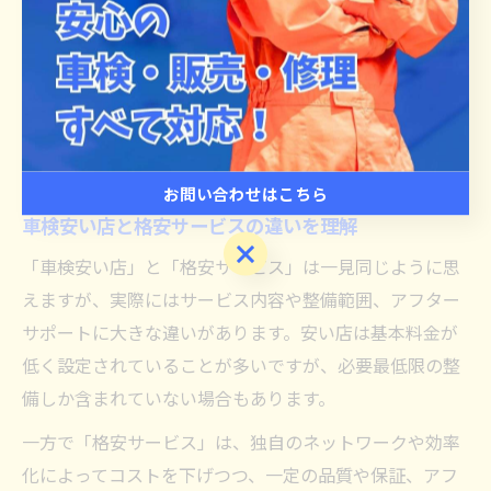
店舗が存在します。
ランキングを鵜呑みにせず、実際の見積もりやサービス
内容を自分の目で確認することが最も重要です。ランキ
ングを出発点として、気になる業者には直接問い合わせ
てみると納得のいく選択ができるでしょう。
お問い合わせはこちら
車検安い店と格安サービスの違いを理解
お問い合わせはこちら
「車検安い店」と「格安サービス」は一見同じように思
えますが、実際にはサービス内容や整備範囲、アフター
サポートに大きな違いがあります。安い店は基本料金が
低く設定されていることが多いですが、必要最低限の整
備しか含まれていない場合もあります。
一方で「格安サービス」は、独自のネットワークや効率
化によってコストを下げつつ、一定の品質や保証、アフ