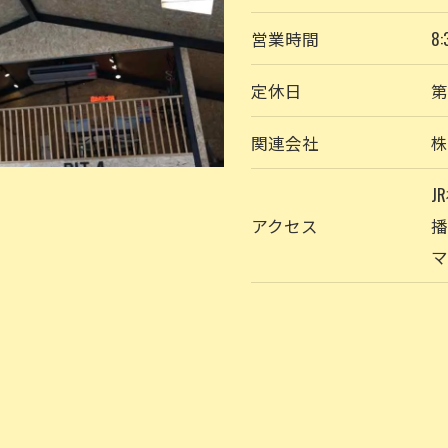
営業時間
8:
定休日
第
関連会社
株
J
アクセス
播
マ