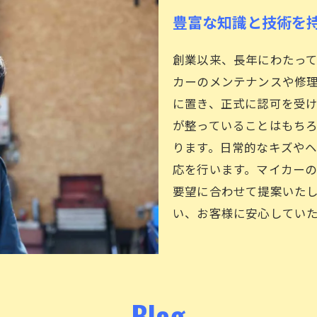
豊富な知識と技術を
創業以来、長年にわたっ
カーのメンテナンスや修
に置き、正式に認可を受
が整っていることはもち
ります。日常的なキズや
応を行います。マイカー
要望に合わせて提案いた
い、お客様に安心してい
Blog