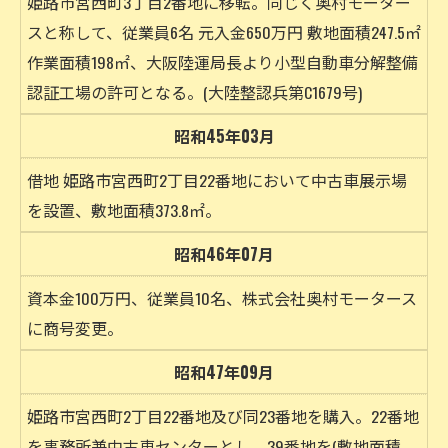
姫路市宮西町3丁目2番地に移転。同じく奥村モーター
スと称して、従業員6名 元入金650万円 敷地面積247.5㎡
作業面積198㎡、大阪陸運局長より小型自動車分解整備
認証工場の許可となる。(大陸整認兵第C1679号)
昭和45年03月
借地 姫路市宮西町2丁目22番地において中古車展示場
を設置、敷地面積373.8㎡。
昭和46年07月
資本金100万円、従業員10名、株式会社奥村モータース
に商号変更。
昭和47年09月
姫路市宮西町2丁目22番地及び同23番地を購入。22番地
を事務所兼中古車センターとし、39番地を(敷地面積