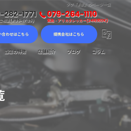
タグ『#車』のページ一覧
-282-1771
079-264-1110
相談(8:35-17:25)
緊急・アリカタレッカー(24時間OK)
い合わせはこちら
提携会社はこちら
当店の特徴
店舗紹介
ブログ
コラム
車検
メンテナンス
覧
修理
販売
ロードサービス