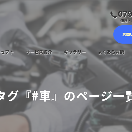
079
修理・ご
お問
ンセプト
サービス紹介
ギャラリー
よくある質問
車検サービス
メンテナンスについて
タグ『#車』のページ一
鈑金塗装・キズヘコミ修理
新車・中古車販売
自動車保険