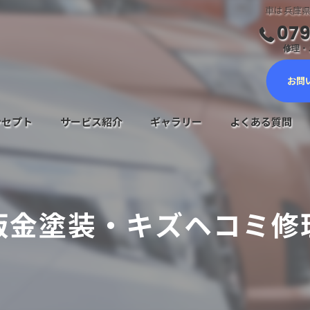
車は兵庫県
079
修理・ご
お問
ンセプト
サービス紹介
ギャラリー
よくある質問
車検サービス
メンテナンスについて
鈑金塗装・キズヘコミ修
鈑金塗装・キズヘコミ修理
新車・中古車販売
自動車保険