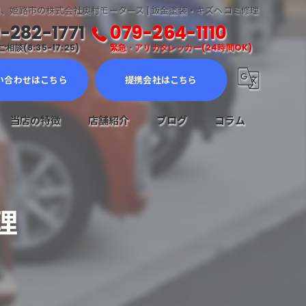
、姫路市の株式会社奥村モータース | 鈑金塗装・キズヘコミ修理
-282-1771
079-264-1110
相談(8:35-17:25)
緊急・アリカタレッカー(24時間OK)
い合わせはこちら
提携会社はこちら
当店の特徴
店舗紹介
ブログ
コラム
車検
メンテナンス
理
修理
販売
ロードサービス