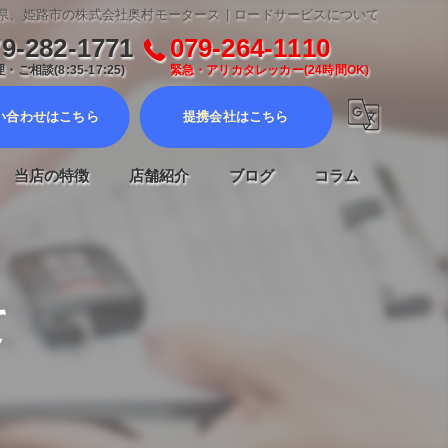
県、姫路市の株式会社奥村モータース | ロードサービスについて
9-282-1771
079-264-1110
・ご相談(8:35-17:25)
緊急・アリカタレッカー(24時間OK)
い合わせはこちら
提携会社はこちら
当店の特徴
店舗紹介
ブログ
コラム
車検
メンテナンス
て
修理
販売
ロードサービス