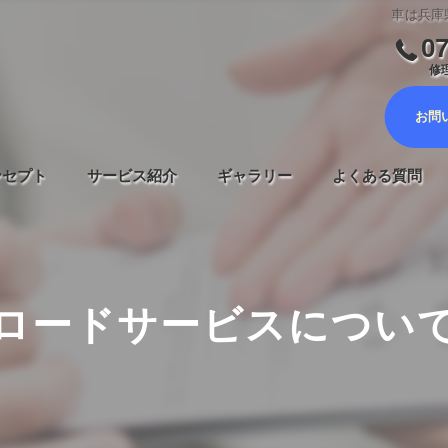
車は兵庫
07
修理
お問
ンセプト
サービス紹介
ギャラリー
よくある質問
車検サービス
メンテナンスについて
ロードサービスについ
鈑金塗装・キズヘコミ修理
新車・中古車販売
自動車保険