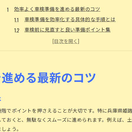
効率よく車検準備を進める最新のコツ
車検準備を効率化する具体的な手順とは
車検前に見直すと良い準備ポイント集
スムーズな車検進行のための下準備術
車検準備を時短で進める最新アイデア
忙しい方のための車検準備時短テク
車検の不合格を防ぐ事前チェック法
を進める最新のコツ
車検に落ちやすい項目の事前チェック法
自分でできる車検前セルフチェック方法
は
車検合格率を上げるための点検ポイント
段階でポイントを押さえることが大切です。特に兵庫県姫
車検不合格を防ぐための注意点まとめ
しておくと、無駄なくスムーズに進められます。例えば、
セルフ点検で車検リスクを大幅軽減する
ましょう。