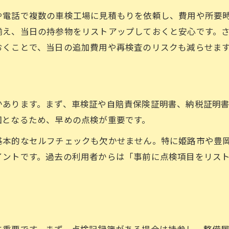
忙しい方でも安心な車検準備ガイド
や電話で複数の車検工場に見積もりを依頼し、費用や所要
短時間で済む車検準備のコツを紹介
揃え、当日の持参物をリストアップしておくと安心です。
仕事帰りにも間に合う車検準備の方法
おくことで、当日の追加費用や再検査のリスクも減らせま
忙しい人のための車検効率化ポイント
手間を減らす車検準備パターンを解説
時短車検準備で休日を有効活用する方法
かあります。まず、車検証や自賠責保険証明書、納税証明
車検手続きで手間を減らす秘訣とは
因となるため、早めの点検が重要です。
車検手続きを簡単に済ませるポイント
基本的なセルフチェックも欠かせません。特に姫路市や豊
事前準備で手間を最小限に抑える方法
イントです。過去の利用者からは「事前に点検項目をリス
車検手続きの効率アップテクニック
スムーズな車検手続きに必要な準備
手間の少ない車検体験を叶える工夫
必要書類の揃え方でスムーズな車検を
に重要です。まず、点検記録簿がある場合は持参し、整備