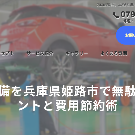
【徹底解析】車検と準
079
修理・ご
お問
ンセプト
サービス紹介
ギャラリー
よくある質問
車検サービス
備を兵庫県姫路市で無
メンテナンスについて
ントと費用節約術
鈑金塗装・キズヘコミ修理
新車・中古車販売
自動車保険