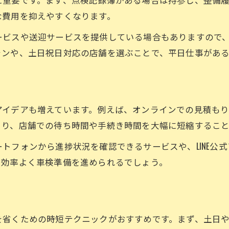
車検に必要な書類の揃え方を徹底解説
な費用を抑えやすくなります。
車検書類準備で当日トラブルを防ぐ方法
ービスや送迎サービスを提供している場合もありますので
スムーズな車検のための書類準備術
ランや、土日祝日対応の店舗を選ぶことで、平日仕事があ
忘れやすい車検書類チェックリスト
車検当日に慌てない書類管理のコツ
セルフ点検で費用節約するための方法
アイデアも増えています。例えば、オンラインでの見積も
セルフ点検で車検費用を賢く節約する
より、店舗での待ち時間や手続き時間を大幅に短縮すること
車検前の自己点検で出費を抑えるコツ
お問い合わせはこちら
お問い合わせはこちら
トフォンから進捗状況を確認できるサービスや、LINE公
簡単セルフ点検で車検通過率アップ
も効率よく車検準備を進められるでしょう。
車検費用を減らすセルフチェック術
プロも推奨するセルフ点検の手順とは
を省くための時短テクニックがおすすめです。まず、土日