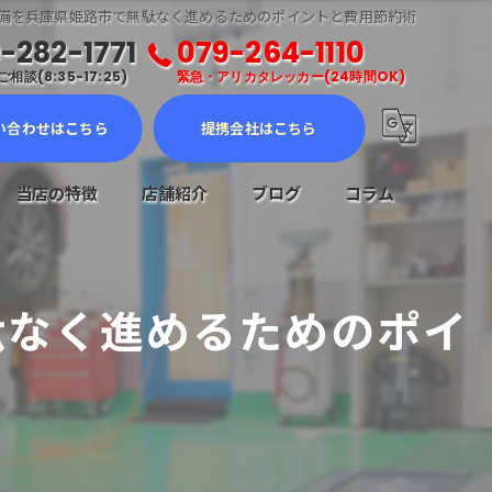
備を兵庫県姫路市で無駄なく進めるためのポイントと費用節約術
-282-1771
079-264-1110
相談(8:35-17:25)
緊急・アリカタレッカー(24時間OK)
い合わせはこちら
提携会社はこちら
当店の特徴
店舗紹介
ブログ
コラム
車検
駄なく進めるためのポイ
メンテナンス
修理
販売
ロードサービス