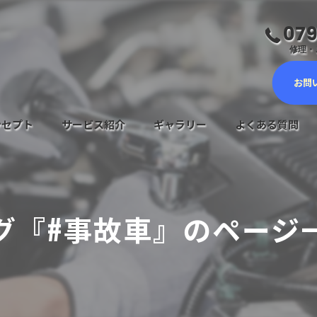
079
修理・ご
お問
ンセプト
サービス紹介
ギャラリー
よくある質問
車検サービス
メンテナンスについて
グ『#事故車』のページ
鈑金塗装・キズヘコミ修理
新車・中古車販売
自動車保険