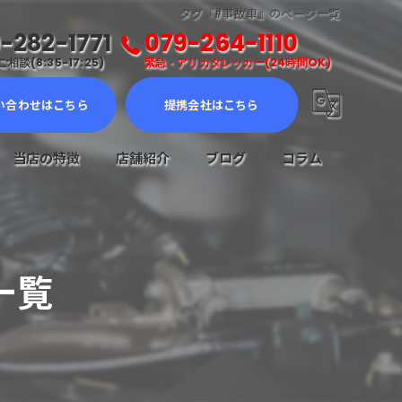
タグ『#事故車』のページ一覧
-282-1771
079-264-1110
相談(8:35-17:25)
緊急・アリカタレッカー(24時間OK)
い合わせはこちら
提携会社はこちら
当店の特徴
店舗紹介
ブログ
コラム
車検
メンテナンス
一覧
修理
販売
ロードサービス