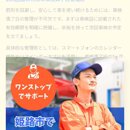
罰則を回避し、安心して車を使い続けるためには、車検
満了日の管理が不可欠です。まずは車検証に記載された
有効期限を明確に把握し、余裕を持って次回車検の予定
を立てましょう。
具体的な管理術としては、スマートフォンのカレンダー
機能やリマインダーアプリを活用し、車検満了日の1ヶ月
前や2週間前など複数回通知がくるよう設定する方法があ
ります。また、家族や同居者と情報を共有することで
「うっかりミス」を防ぐことも有効です。
さらに、車検は満了日の1ヶ月前から受検しても次回の満
了日が短くなることはありませんので、余裕を持った早
めの受検を心がけましょう。計画的な管理によって、無
駄なリスクや余計な費用を未然に防ぐことができます。