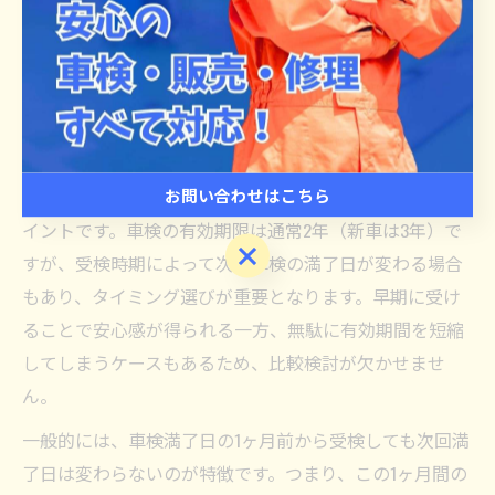
締切間近の車検で失敗しないタイミン
グ選び
車検はいつ受けるのが得か徹底比較
お問い合わせはこちら
車検をいつ受けるのが最も得なのか、多くの方が悩むポ
イントです。車検の有効期限は通常2年（新車は3年）で
お問い合わせはこちら
すが、受検時期によって次回車検の満了日が変わる場合
もあり、タイミング選びが重要となります。早期に受け
ることで安心感が得られる一方、無駄に有効期間を短縮
してしまうケースもあるため、比較検討が欠かせませ
ん。
一般的には、車検満了日の1ヶ月前から受検しても次回満
了日は変わらないのが特徴です。つまり、この1ヶ月間の