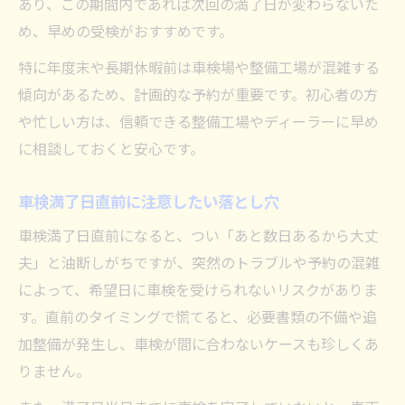
あり、この期間内であれば次回の満了日が変わらないた
車検の有効期限確認法と更新ポイント
め、早めの受検がおすすめです。
車検の有効期限を正確に確認する方法
特に年度末や長期休暇前は車検場や整備工場が混雑する
車検証で分かる有効期限の見方解説
傾向があるため、計画的な予約が重要です。初心者の方
車検更新期間の最新ルールと手順
や忙しい方は、信頼できる整備工場やディーラーに早め
に相談しておくと安心です。
車検満了日をうっかり過ぎない対策法
車検の更新ポイントと注意点を紹介
車検満了日直前に注意したい落とし穴
車検を余裕持って受けるメリット解説
車検満了日直前になると、つい「あと数日あるから大丈
車検を余裕持って受ける利点と安心感
夫」と油断しがちですが、突然のトラブルや予約の混雑
車検満了日より前受検のスケジュール例
によって、希望日に車検を受けられないリスクがありま
車検早期予約がもたらすメリット紹介
す。直前のタイミングで慌てると、必要書類の不備や追
車検切れリスクを避けるための準備法
加整備が発生し、車検が間に合わないケースも珍しくあ
車検2ヶ月前受検のデメリットも解説
りません。
損しない車検の受検時期と満了日のポイント