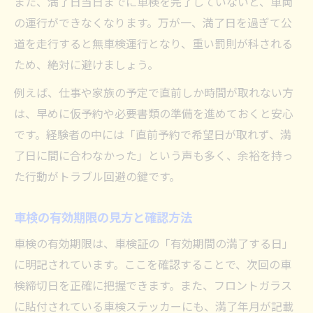
また、満了日当日までに車検を完了していないと、車両
車検の受検時期選びで損しない考え方
の運行ができなくなります。万が一、満了日を過ぎて公
車検満了日を意識した受検タイミング
道を走行すると無車検運行となり、重い罰則が科される
車検2ヶ月前と30日前の違いを比較
ため、絶対に避けましょう。
車検満了日が変わる場合の注意ポイント
例えば、仕事や家族の予定で直前しか時間が取れない方
車検更新期間に合わせたスケジュール管理
は、早めに仮予約や必要書類の準備を進めておくと安心
です。経験者の中には「直前予約で希望日が取れず、満
了日に間に合わなかった」という声も多く、余裕を持っ
た行動がトラブル回避の鍵です。
車検の有効期限の見方と確認方法
車検の有効期限は、車検証の「有効期間の満了する日」
に明記されています。ここを確認することで、次回の車
検締切日を正確に把握できます。また、フロントガラス
に貼付されている車検ステッカーにも、満了年月が記載