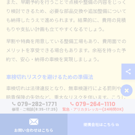
また、早期予約を行うことで点検や整備の内容をじっく
り検討できるため、必要な部品交換や追加整備について
も納得したうえで進められます。結果的に、費用の見積
もりや支払い計画も立てやすくなるでしょう。
早割や特典を用意している整備工場もあり、費用面での
メリットを享受できる場合もあります。余裕を持った予
約で、安心・納得の車検を実現しましょう。
車検切れリスクを避けるための準備法
×
車検切れは法律違反となり、無車検運行による罰則や自
賠責保険の失効など、重大なリスクを伴います。こうし
079-282-1771
079-264-1110
たリスクを避けるためには、満了日を事前に確認し、カ
修理・ご相談(8:35-17:25)
緊急・アリカタレッカー(24時間OK)
レンダーやスマートフォンでリマインダーをセットする
のが効果的です。
提携会社はこちら
お問い合わせはこちら