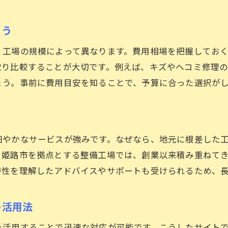
板金塗装やキズ修理も安心できる依頼先の選定法
安心できる車修理の見極め方を解説
よう
車修理で重視したい信頼性と技術力のポイント
、工場の規模によって異なります。費用相場を把握してお
スタッフ対応が良い車修理工場の見抜き方
取り比較することが大切です。例えば、キズやヘコミ修理
口コミや実績で安心感を得るための情報収集法
ょう。事前に費用目安を知ることで、予算に合った選択が
オンラインで車修理店の評判をチェックする方法
車修理の仕上がりに差が出る理由を解説
万が一のトラブル時に備える修理先の選び方
細やかなサービスが強みです。なぜなら、地元に根差した
修理費用を抑えるための兵庫県活用法
、姫路市を拠点とする整備工場では、創業以来積み重ねて
車修理の費用を安く抑える依頼先の比較術
特性を理解したアドバイスやサポートも受けられるため、
激安の板金塗装サービスを見極めるポイント
車修理でコストパフォーマンス重視の選び方
ト活用法
姫路や神戸で利用できる車修理店のお得情報
を活用することで迅速な対応が可能です。こうしたサイト