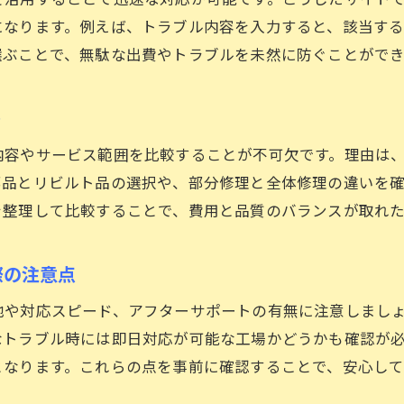
見積もり比較で車修理費用を下げるテクニック
になります。例えば、トラブル内容を入力すると、該当す
車修理費用の節約につながる方法を伝授
選ぶことで、無駄な出費やトラブルを未然に防ぐことができ
板金塗装の仕上がりを左右するポイント
車修理で板金塗装の品質にこだわる理由
ト
神戸で選ばれる板金塗装店の特長を解説
内容やサービス範囲を比較することが不可欠です。理由は
車のキズ修理で後悔しない工場選びのコツ
部品とリビルト品の選択や、部分修理と全体修理の違いを
板金塗装の見積もり時に確認したい項目
を整理して比較することで、費用と品質のバランスが取れ
車修理の仕上がりを左右する技術力とは
お問い合わせはこちら
お問い合わせはこちら
板金塗装後の車トラブルを防ぐための注意点
際の注意点
信頼できる車の修理先を探すなら必見
地や対応スピード、アフターサポートの有無に注意しまし
車修理店選びで信頼感を判断するポイント
なトラブル時には即日対応が可能な工場かどうかも確認が
西宮や加古川など地域密着型店舗の強み
となります。これらの点を事前に確認することで、安心して
車修理で安心できる保証やアフターサービス