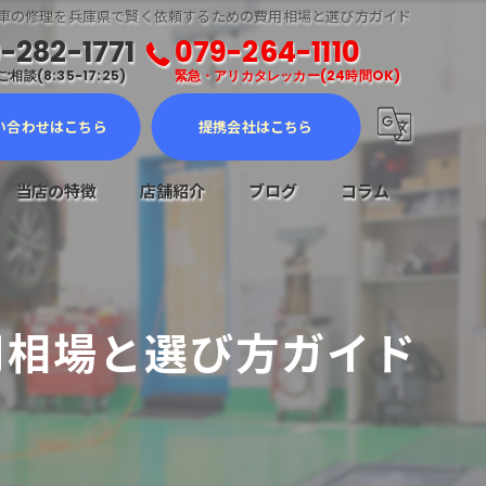
車の修理を兵庫県で賢く依頼するための費用相場と選び方ガイド
-282-1771
079-264-1110
相談(8:35-17:25)
緊急・アリカタレッカー(24時間OK)
い合わせはこちら
提携会社はこちら
当店の特徴
店舗紹介
ブログ
コラム
車検
メンテナンス
用相場と選び方ガイド
修理
販売
ロードサービス