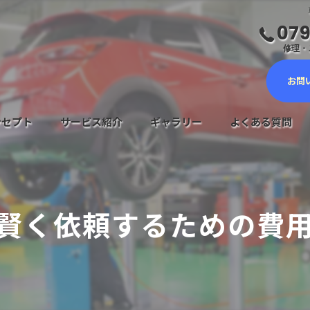
079
修理・ご
お問
ンセプト
サービス紹介
ギャラリー
よくある質問
車検サービス
メンテナンスについて
賢く依頼するための費
鈑金塗装・キズヘコミ修理
新車・中古車販売
自動車保険