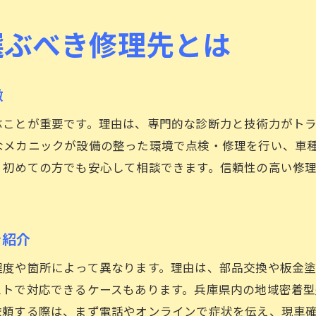
口コミや評判が高い修理工場の特徴を紹介
選ぶべき修理先とは
スタッフ対応が良い修理店の見分け方とは
車の安全を守るため信頼できる修理先選び
車修理の相場と依頼時の疑問をすっきり解消
徴
車修理の費用相場を知って納得の依頼を
ぶことが重要です。理由は、専門的な診断力と技術力がト
車をすった場合の修理費用の目安を解説
なメカニックが設備の整った環境で点検・修理を行い、車
修理期間や代車サービスについての疑問解消
、初めての方でも安心して相談できます。信頼性の高い修
車修理の見積もりで確認すべきポイント
板金塗装や細かな修理の相場感を紹介
初めての車修理依頼でも安心できる基礎知識
を紹介
修理後も納得できるサービス選びの秘訣
程度や箇所によって異なります。理由は、部品交換や板金
車修理後の仕上がりに満足するための選び方
ストで対応できるケースもあります。兵庫県内の地域密着
修理後も安心できるアフターサービスの重要性
依頼する際は、まず電話やオンラインで症状を伝え、現車