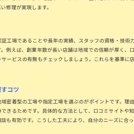
高い修理が実現します。
車修理でスタッフの対応を重視する理由
長く安心して乗るための点検サービス活用法
再修理を防ぐための信頼できる工場の確認
修理後のトラブルを防ぐポイントを徹底解説
認証工場であることや長年の実績、スタッフの資格・技術
す。例えば、創業年数が長い店舗は地域での信頼が厚く、
ーサービスの有無もチェックしましょう。これらを基準に
探すコツ
地域密着型の工場や指定工場を選ぶのがポイントです。理
待できるためです。具体的な方法として、口コミサイトや
相談も有効です。こうした工夫により、自分のニーズに合