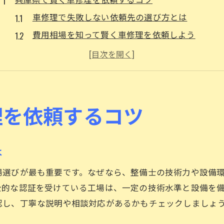
車修理で失敗しない依頼先の選び方とは
費用相場を知って賢く車修理を依頼しよう
地域密着型の車修理工場の強みを解説
車のトラブル時に役立つ修理情報サイト活用法
車修理で安く抑えるための比較ポイント
姫路など兵庫県内で車修理を依頼する際の注意点
理を依頼するコツ
車のトラブル時に選ぶべき修理先とは
車の調子が悪い時に頼れる修理先の特徴
は
車をすった時の修理費用目安と相談先を紹介
場選びが最も重要です。なぜなら、整備士の技術力や設備
地域で信頼される車修理店の見分け方
公的な認証を受けている工場は、一定の技術水準と設備を
加古川や伊丹で評判の車の修理工場を探すコツ
認し、丁寧な説明や相談対応があるかもチェックしましょ
修理先選びで確認すべきサービス内容とは