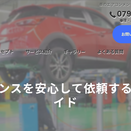
車のエアコンメン
079
修理・ご
お問
ンセプト
サービス紹介
ギャラリー
よくある質問
車検サービス
ンスを安心して依頼す
メンテナンスについて
イド
鈑金塗装・キズヘコミ修理
新車・中古車販売
自動車保険