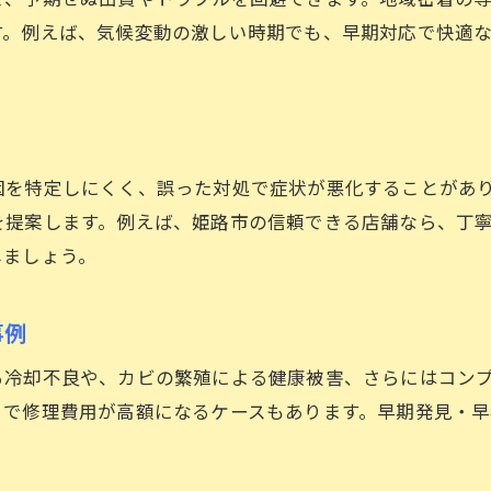
無駄を省く車のエアコン修理依頼のコツ
す。例えば、気候変動の激しい時期でも、早期対応で快適
車エアコンの見積もり活用で安心の費用管理
車の修理費を賢く抑える店舗選びのポイント
無料点検や見積もりを活用した車エアコンケア術
車エアコン無料点検のメリットを知ろう
因を特定しにくく、誤った対処で症状が悪化することがあ
見積もり比較で分かる車修理の安心感
を提案します。例えば、姫路市の信頼できる店舗なら、丁
車のメンテナンス予約時の注意事項とは
しましょう。
無料サービスがある車専門店の特徴
お問い合わせはこちら
お問い合わせはこちら
見積もり利用で分かる修理内容の透明性
事例
車エアコンの状態を知るための無料診断活用法
る冷却不良や、カビの繁殖による健康被害、さらにはコン
エアコンガス補充が必要なサインとその対処法
とで修理費用が高額になるケースもあります。早期発見・
車エアコンの冷えが悪い時の主な原因
エアコンガス不足を示す車の症状を解説