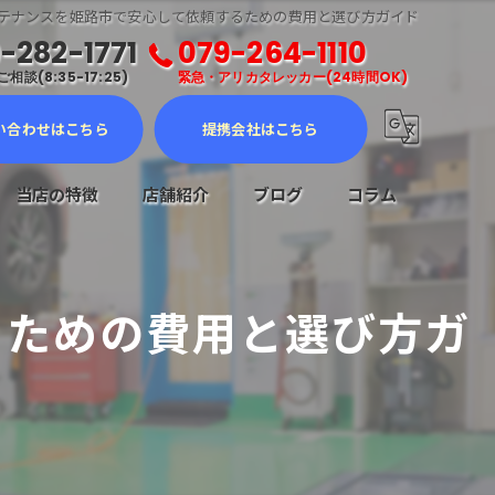
テナンスを姫路市で安心して依頼するための費用と選び方ガイド
-282-1771
079-264-1110
相談(8:35-17:25)
緊急・アリカタレッカー(24時間OK)
い合わせはこちら
提携会社はこちら
当店の特徴
店舗紹介
ブログ
コラム
車検
るための費用と選び方ガ
メンテナンス
修理
販売
ロードサービス