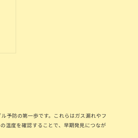
を
識
ブル予防の第一歩です。これらはガス漏れやフ
風の温度を確認することで、早期発見につなが