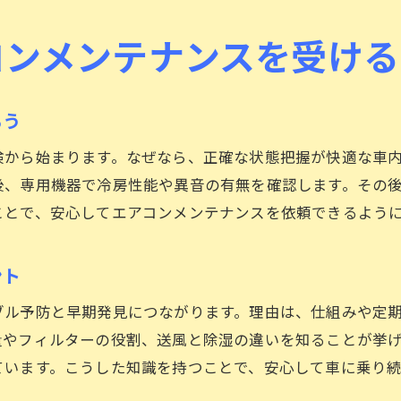
ガス補充に適した車のタイミングとは
コンメンテナンスを受ける
車のガス補充作業時に注意すべきポイント
車エアコンガス補充後の確認事項について
ガス補充だけで改善しない車のケースとは
ろう
車のエアコン臭い対策に役立つ実践的メンテナンス
検から始まります。なぜなら、正確な状態把握が快適な車
車エアコンの臭い原因と基本的な対策法
後、専用機器で冷房性能や異音の有無を確認します。その
臭いが気になる車はフィルター交換が効果的
ことで、安心してエアコンメンテナンスを依頼できるよう
車内除菌や消臭サービスの選び方を紹介
車エアコンの臭い予防に役立つ掃除テクニック
ント
車のエアコン臭い改善の具体的な流れ
ブル予防と早期発見につながります。理由は、仕組みや定
車メンテナンスで快適な空間を維持するコツ
量やフィルターの役割、送風と除湿の違いを知ることが挙
姫路市で安心して依頼できるエアコンメンテナンスの選
ています。こうした知識を持つことで、安心して車に乗り
車エアコンメンテナンス業者選びの基準