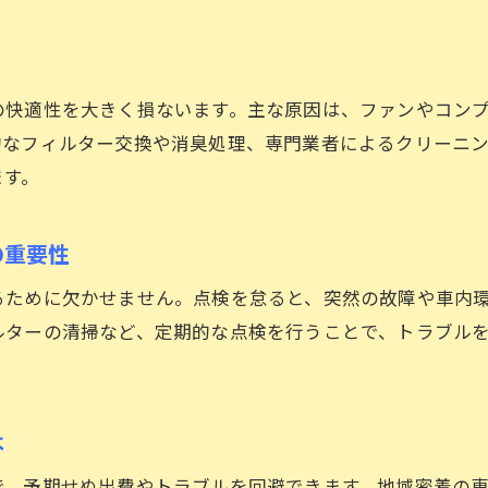
メンテナンス時に注意したい車の症状一覧
車と長く付き合うためのメンテナンス習慣
快適な車内環境へ導くエアコンのプロによる点検
の快適性を大きく損ないます。主な原因は、ファンやコン
車のプロ点検で分かるエアコンの異常箇所
的なフィルター交換や消臭処理、専門業者によるクリーニ
車エアコンの性能維持に欠かせない診断技術
ます。
専門スタッフが行う車内清掃と点検の流れ
車の快適温度を保つための点検ポイント
の重要性
車のエアコン点検で分かる消耗部品のサイン
るために欠かせません。点検を怠ると、突然の故障や車内
プロによる車エアコンサービスの信頼性
ルターの清掃など、定期的な点検を行うことで、トラブル
エアコン修理の費用相場と賢いメンテナンス方法
車のエアコン修理費用はどれくらいかかる？
費用を抑えた車エアコンメンテナンス術
は
車のパーツ別修理と料金の目安を解説
で、予期せぬ出費やトラブルを回避できます。地域密着の