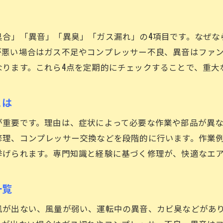
信頼できる車整備店を見極めるチェックポイント
車の口コミや実績から業者を比較する方法
具合」「異音」「異臭」「ガス漏れ」の4項目です。なぜな
アフターサービス充実の車専門店の特徴
が悪い場合はガス不足やコンプレッサー不良、異音はファ
費用とサービス内容をバランスよく選ぶコツ
なります。これら4点を定期的にチェックすることで、重大
安心して車の依頼ができる店舗選びの秘訣
とは
が重要です。理由は、症状によって必要な作業や部品が異
修理、コンプレッサー交換などを段階的に行います。作業
挙げられます。専門知識と経験に基づく修理が、快適なエ
一覧
風が出ない、風量が弱い、運転中の異音、カビ臭などがあ