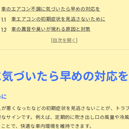
車のエアコン不調に気づいたら早めの対応を
車エアコンの初期症状を見逃さないために
車の異音や臭いが現れる原因と対策
快適なドライブを守る車エアコン点検の重要性
姫路で早めに車を整備するメリットとは
自己判断せず車専門店へ相談する理由
車のエアコン不調放置が招くトラブル事例
に気づいたら早めの対応
姫路市で車のエアコンメンテナンスを受ける際の基本知
車のエアコンメンテナンスの流れを知ろう
めに
姫路の車専門店が教える基礎知識ポイント
えが悪くなったなどの初期症状を見逃さないことが、トラ
車のエアコン点検で確認する4つの項目
要なサインです。例えば、定期的に吹き出し口の風量や冷
プロが実践する車エアコン修理の基本とは
ることで、快適な車内環境を維持できます。