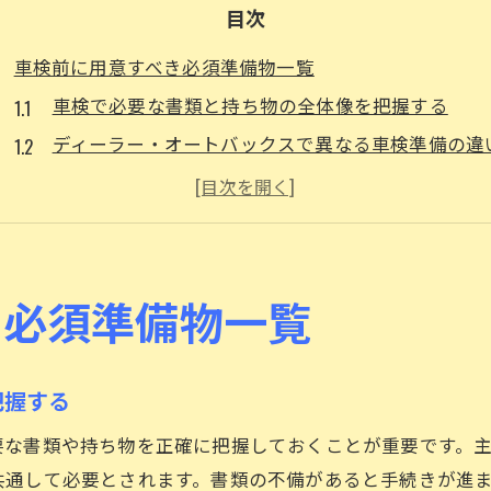
目次
車検前に用意すべき必須準備物一覧
車検で必要な書類と持ち物の全体像を把握する
ディーラー・オートバックスで異なる車検準備の違
納税証明書がない場合の車検対策と準備方法
普通車と軽自動車で異なる車検準備物の整理術
車検当日に慌てないための準備リストの作成ポイン
忘れがちな車検書類の管理方法
き必須準備物一覧
車検証や自賠責保険証の効率的な保管場所とは
納税証明書が見当たらない時の車検対応策
把握する
車検に必要な書類を紛失しない管理テクニック
要な書類や持ち物を正確に把握しておくことが重要です。
ディーラー車検とユーザー車検で異なる管理ポイン
共通して必要とされます。書類の不備があると手続きが進
家族で共有する車検書類の整理・管理方法