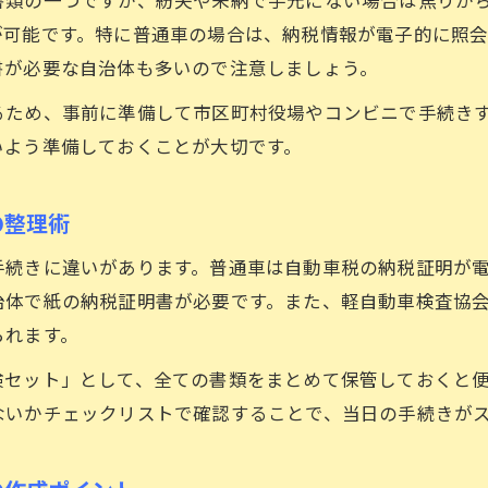
紛失トラブルを防ぐ車検持ち物チェック
が可能です。特に普通車の場合は、納税情報が電子的に照
車検書類の紛失を防ぐ保管とチェックのコツ
書が必要な自治体も多いので注意しましょう。
納税証明書がない時の車検準備対策ガイド
るため、事前に準備して市区町村役場やコンビニで手続き
車検当日に書類忘れを防ぐ確認ポイント
いよう準備しておくことが大切です。
車検証と自賠責保険証の再発行方法と注意事項
持ち物リストで車検の紛失トラブルを予防する方法
の整理術
効率よく進める車検準備の実践ポイント
手続きに違いがあります。普通車は自動車税の納税証明が
車検準備を効率化するための段取り術
お問い合わせはこちら
お問い合わせはこちら
治体で紙の納税証明書が必要です。また、軽自動車検査協
車検に必要なものをまとめる整理整頓の工夫
られます。
車内で準備できる書類や持ち物の確認方法
検セット」として、全ての書類をまとめて保管しておくと
ディーラー車検でのスムーズな準備ノウハウ
ないかチェックリストで確認することで、当日の手続きが
電子化に対応した最新の車検書類管理術