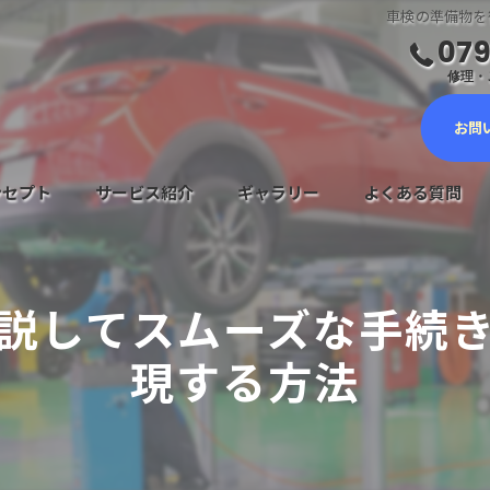
車検の準備物を
079
修理・ご
お問
ンセプト
サービス紹介
ギャラリー
よくある質問
車検サービス
説してスムーズな手続
メンテナンスについて
現する方法
鈑金塗装・キズヘコミ修理
新車・中古車販売
自動車保険