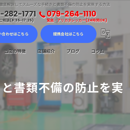
徹底解説してスムーズな手続きと書類不備の防止を実現する方法
-282-1771
079-264-1110
相談(8:35-17:25)
緊急・アリカタレッカー(24時間OK)
い合わせはこちら
提携会社はこちら
当店の特徴
店舗紹介
ブログ
コラム
車検
きと書類不備の防止を実
メンテナンス
修理
販売
ロードサービス