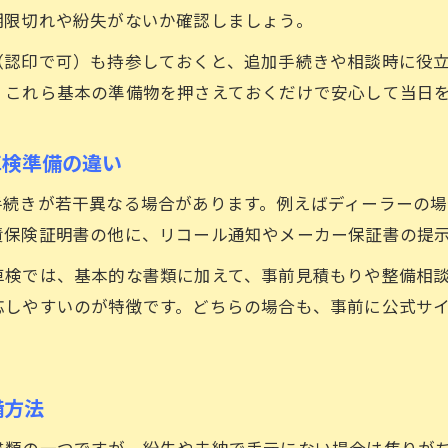
期限切れや紛失がないか確認しましょう。
手続き当日に備える車検準備のコツ
（認印で可）も持参しておくと、追加手続きや相談時に役
車検当日に焦らないための事前チェック方法
、これら基本の準備物を押さえておくだけで安心して当日
車内で必要な車検書類の確認ポイント
車検準備で見落としがちな持ち物と書類整理
車検準備の違い
ディーラーと一般店舗で異なる車検準備の工夫
手続きが若干異なる場合があります。例えばディーラーの
印鑑や委任状など追加で必要な物の備え方
責保険証明書の他に、リコール通知やメーカー保証書の提
普通車・軽自動車で異なる車検の要点
車検では、基本的な書類に加えて、事前見積もりや整備相
普通車と軽自動車の車検準備物の違いを解説
応しやすいのが特徴です。どちらの場合も、事前に公式サ
軽自動車の車検で注意すべき書類と手続き
普通車の車検に必要な納税証明書の最新情報
車検準備で知っておきたい車種別ポイント
備方法
ディーラーごとの車検準備要件の違いを比較
書類の一つですが、紛失や未納で手元にない場合は焦りが