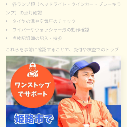
各ランプ類（ヘッドライト・ウインカー・ブレーキラ
ンプ）の点灯確認
タイヤの溝や空気圧のチェック
ワイパーやウォッシャー液の動作確認
点検記録簿の記入・持参
これらを事前に確認することで、受付や検査でのトラブ
ルを防げます。不安な場合は、前日までにもう一度チェ
ックしておくと安心です。経験者の口コミでも「リスト
を活用することでミスが減った」との声が多く、初心者
にもおすすめです。
ユーザー車検で必要な書類と準備とは
車検持ち込みで必要な書類を徹底確認