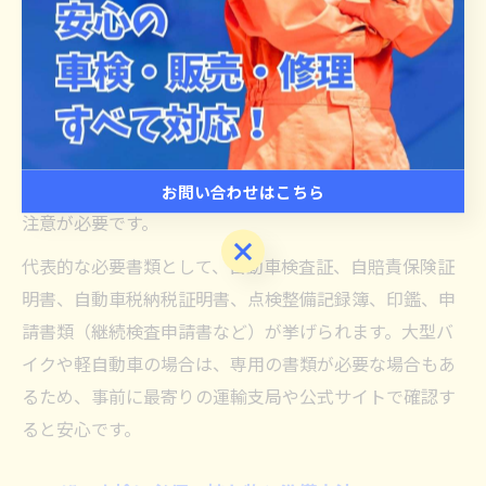
車検を持ち込みで行う場合、必要な書類を事前に徹底的
に確認することが、スムーズな手続きと費用削減の第一
歩です。書類不備があると、車検当日に受付できなかっ
たり、余計な手数料や時間が発生する原因となります。
特に、陸運局や軽自動車検査協会での車検持ち込みで
は、必要書類の内容が車種や用途によって異なる点にも
お問い合わせはこちら
注意が必要です。
お問い合わせはこちら
代表的な必要書類として、自動車検査証、自賠責保険証
明書、自動車税納税証明書、点検整備記録簿、印鑑、申
請書類（継続検査申請書など）が挙げられます。大型バ
イクや軽自動車の場合は、専用の書類が必要な場合もあ
るため、事前に最寄りの運輸支局や公式サイトで確認す
ると安心です。