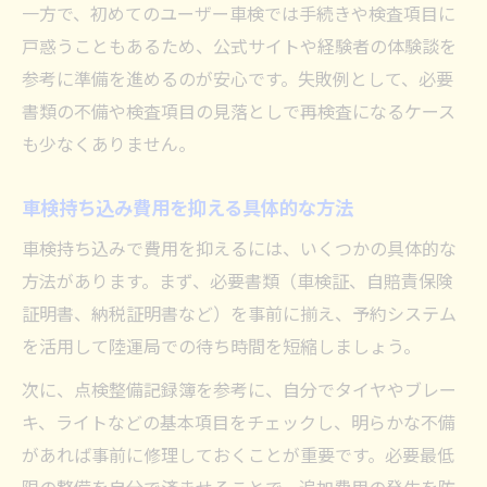
一方で、初めてのユーザー車検では手続きや検査項目に
車検持ち込みでバイク・軽自動車も安心
戸惑うこともあるため、公式サイトや経験者の体験談を
陸運局での車検手続き時に注意すべき点
参考に準備を進めるのが安心です。失敗例として、必要
陸運局持ち込み車検で注意すべきポイント
書類の不備や検査項目の見落としで再検査になるケース
車検手続き時に見落としがちな注意点
も少なくありません。
陸運局での車検持ち込み当日の流れ
車検持ち込みでの手続きミス防止策
車検持ち込み費用を抑える具体的な方法
陸運局持ち込み車検の効率的な回り方
車検持ち込みで費用を抑えるには、いくつかの具体的な
方法があります。まず、必要書類（車検証、自賠責保険
証明書、納税証明書など）を事前に揃え、予約システム
を活用して陸運局での待ち時間を短縮しましょう。
次に、点検整備記録簿を参考に、自分でタイヤやブレー
キ、ライトなどの基本項目をチェックし、明らかな不備
があれば事前に修理しておくことが重要です。必要最低