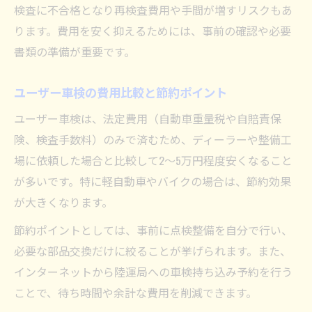
検査に不合格となり再検査費用や手間が増すリスクもあ
費用を抑えるための持ち込み車検の極意
ります。費用を安く抑えるためには、事前の確認や必要
車検持ち込み費用節約の極意を伝授
書類の準備が重要です。
車検費用を抑えるためのセルフ点検術
持ち込み車検で追加費用を防ぐ秘策
ユーザー車検の費用比較と節約ポイント
陸運局持ち込みで賢く費用を最小化する方
ユーザー車検は、法定費用（自動車重量税や自賠責保
法
険、検査手数料）のみで済むため、ディーラーや整備工
ユーザー車検で費用負担を減らすチェック
場に依頼した場合と比較して2〜5万円程度安くなること
項目
が多いです。特に軽自動車やバイクの場合は、節約効果
が大きくなります。
バイクや軽自動車も対象の持ち込み車検術
バイク車検持ち込みの費用と流れを解説
節約ポイントとしては、事前に点検整備を自分で行い、
必要な部品交換だけに絞ることが挙げられます。また、
軽自動車の車検持ち込みで抑えるべき費用
インターネットから陸運局への車検持ち込み予約を行う
バイク車検持ち込みの必要書類と注意点
ことで、待ち時間や余計な費用を削減できます。
軽自動車車検持ち込みの流れとポイント