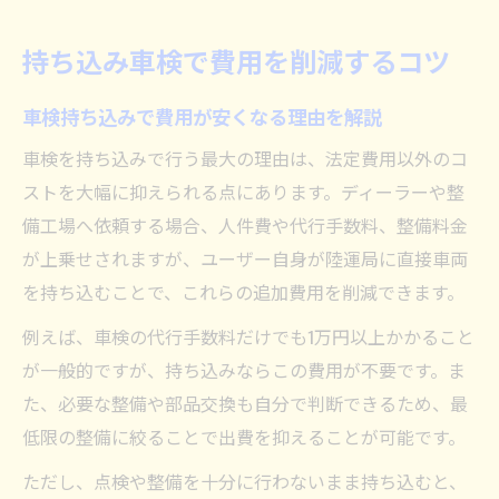
持ち込み車検で失敗しない費用管理のコツ
車検予約から当日までの流れを解説
持ち込み車検で費用を削減するコツ
車検持ち込み予約の手順と注意点
車検持ち込みで費用が安くなる理由を解説
車検予約から当日の流れを徹底解説
持ち込み車検の当日までに必要な準備
車検を持ち込みで行う最大の理由は、法定費用以外のコ
ストを大幅に抑えられる点にあります。ディーラーや整
陸運局での車検当日の流れとポイント
備工場へ依頼する場合、人件費や代行手数料、整備料金
車検持ち込み当日に役立つチェックリスト
が上乗せされますが、ユーザー自身が陸運局に直接車両
ユーザー車検で必要な書類と準備とは
を持ち込むことで、これらの追加費用を削減できます。
車検持ち込みで必要な書類を徹底確認
例えば、車検の代行手数料だけでも1万円以上かかること
ユーザー車検に必須の持ち物と準備方法
が一般的ですが、持ち込みならこの費用が不要です。ま
車検持ち込み前に準備すべき書類一覧
た、必要な整備や部品交換も自分で判断できるため、最
書類不備で車検持ち込みが失敗しないため
低限の整備に絞ることで出費を抑えることが可能です。
に
ただし、点検や整備を十分に行わないまま持ち込むと、
車検必要書類の見落としを防ぐチェック法