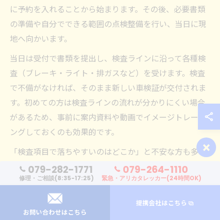
に予約を入れることから始まります。その後、必要書類
の準備や自分でできる範囲の点検整備を行い、当日に現
地へ向かいます。
当日は受付で書類を提出し、検査ラインに沿って各種検
査（ブレーキ・ライト・排ガスなど）を受けます。検査
で不備がなければ、そのまま新しい車検証が交付されま
す。初めての方は検査ラインの流れが分かりにくい場合
があるため、事前に案内資料や動画でイメージトレーニ
ングしておくのも効果的です。
×
「検査項目で落ちやすいのはどこか」と不安な方も多い
ですが、特にライトの光量やブレーキの効き具合はよく
079-282-1771
079-264-1110
修理・ご相談(8:35-17:25)
緊急・アリカタレッカー(24時間OK)
確認されます。事前点検でこれらに注意し、当日は余裕
を持って行動することが成功のコツです。
提携会社はこちら
お問い合わせはこちら