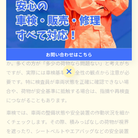
積みっぱなし荷物と車検合格の関係
車検時に積みっぱなしの荷物は問題か
車検を受ける際に、車内に日常使いの荷物や私物を積ん
だままでも良いのか、不安に感じた経験はありません
お問い合わせはこちら
か。多くの方が「多少の荷物なら問題ない」と考えがち
お問い合わせはこちら
ですが、実際には車検基準と安全性の観点から注意が必
要です。特に検査員が車両状態を正確に確認できない場
合や、荷物が安全基準に抵触する場合は、指摘や再検査
につながることもあります。
車検では、車両の整備状態や安全装置の作動状況を細か
くチェックします。その際、積みっぱなしの荷物が視界
を遮ったり、シートベルトやエアバッグなどの安全装置