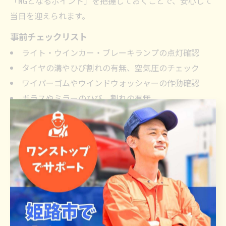
「NGとなるポイント」を把握しておくことで、安心して
当日を迎えられます。
事前チェックリスト
ライト・ウインカー・ブレーキランプの点灯確認
タイヤの溝やひび割れの有無、空気圧のチェック
ワイパーゴムやウインドウォッシャーの作動確認
ガラスやミラーのひび、割れの有無
排気ガスの色や異音の有無
車内の荷物整理と清掃
これらを事前に確認することで、車検に通らないリスク
を大幅に減らせます。万が一不具合が見つかった場合
は、早めに整備工場に相談し、対策を講じましょう。初
めての方でもこのリストを活用すれば、安心して車検を
受けることができます。