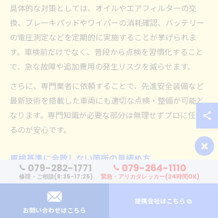
具体的な対策としては、オイルやエアフィルターの交
換、ブレーキパッドやワイパーの消耗確認、バッテリー
の電圧測定などを定期的に実施することが挙げられま
す。車検前だけでなく、普段から点検を習慣化すること
で、急な故障や追加費用の発生リスクを減らせます。
さらに、専門業者に依頼することで、先進安全装備など
最新技術を搭載した車両にも適切な点検・整備が可能と
なります。専門知識が必要な部分は無理せずプロに任せ
るのが安心です。
×
車検基準に合致しない箇所の見極め方
079-282-1771
079-264-1110
車検基準に合致しない箇所を見極めるには、国が定めた
修理・ご相談(8:35-17:25)
緊急・アリカタレッカー(24時間OK)
保安基準を理解し、それに基づいた点検を行うことが重
提携会社はこちら
要です。例えば、ライトの明るさや色、タイヤの溝深
お問い合わせはこちら