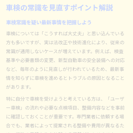
初めてでも安心の車検手続きガイド
車検の常識を見直すポイント解説
初めての車検も安心できる手続きの流れ
車検常識を疑い最新事情を把握しよう
車検手続きのポイントと必要な準備とは
車検やり方を自分で選ぶコツを紹介
車検については「こうすれば大丈夫」と思い込んでいる
方も多いですが、実は法改正や技術進化により、従来の
ディーラーと整備工場の車検の違い解説
常識が通用しないケースが増えています。例えば、検査
車検を受ける際の事前チェックリスト
基準や必要書類の変更、新型自動車の安全装備への対応
積みっぱなし荷物と車検合格の関係
など、毎年のように見直しが行われているため、最新事
車検時に積みっぱなしの荷物は問題か
情を知らずに車検を進めるとトラブルの原因となること
荷物が車検合格に与える影響と対策方法
があります。
車検前に荷物を整理すべき理由とは
特に自分で車検を受けようと考えている方は、「ユーザ
車検に積みっぱなしで出すリスクを解説
ー車検」の流れや必要な点検項目、整備内容などを事前
安全基準から見る車検時の荷物管理
に確認しておくことが重要です。専門業者に依頼する場
意外と知らない車検で落ちやすい注意点
合でも、業者によって提案される整備や費用が異なるた