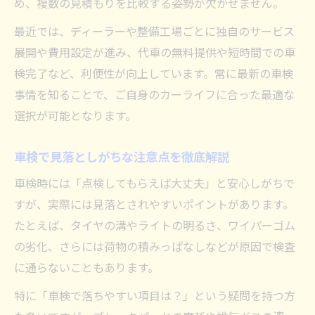
車検で落ちやすい項目と具体的な対策法
め、複数の見積もりを比較する姿勢が欠かせません。
見逃しがちな車検不合格ポイントの解説
最近では、ディーラーや整備工場ごとに独自のサービス
車検前に必ず確認すべきチェックリスト
展開や費用設定が進み、代車の無料提供や短時間での車
検完了など、利便性が向上しています。常に最新の車検
車検でよくあるNG事例とその理由
事情を知ることで、ご自身のカーライフに合った最適な
車検合格率を高めるための注意事項
選択が可能となります。
車検に通らない車の特徴と対策法
車検に通らない車の主な特徴を徹底解説
車検で見落としがちな注意点を徹底解説
車検不合格の原因と事前対策のポイント
車検時には「点検してもらえば大丈夫」と安心しがちで
整備不良による車検落ちを防ぐ方法
すが、実際には見落とされやすいポイントがあります。
車検基準に合致しない箇所の見極め方
たとえば、タイヤの溝やライトの明るさ、ワイパーゴム
車検に通すための準備とメンテナンス法
の劣化、さらには荷物の積みっぱなしなどが原因で検査
費用を抑えるための車検常識と工夫
に通らないこともあります。
車検費用を賢く抑えるための基本常識
特に「車検で落ちやすい項目は？」という疑問を持つ方
節約に繋がる車検準備と見積もりの工夫