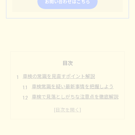
お問い合わせはこちら
目次
車検の常識を見直すポイント解説
車検常識を疑い最新事情を把握しよう
車検で見落としがちな注意点を徹底解説
車検の基本ルールと誤解されやすい点
車検常識をアップデートする重要性とは
車検費用にまつわる誤解と正しい知識