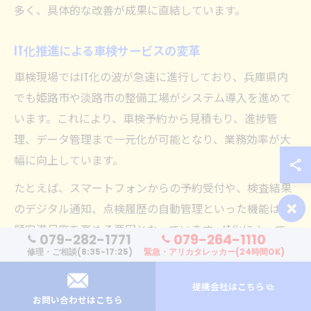
多く、具体的な改善が成果に直結しています。
IT化推進による車検サービスの変革
車検現場ではIT化の波が急速に進行しており、兵庫県内
でも姫路市や淡路市の整備工場がシステム導入を進めて
います。これにより、車検予約から見積もり、進捗管
理、データ管理まで一元化が可能となり、業務効率が大
幅に向上しています。
たとえば、スマートフォンからの予約受付や、検査結果
×
のデジタル通知、点検履歴の自動管理といった機能は、
顧客満足度を高める要因となっています。IT化によって、
079-282-1771
079-264-1110
ミスや漏れの防止、スタッフ間の情報共有もスムーズに
修理・ご相談(8:35-17:25)
緊急・アリカタレッカー(24時間OK)
なり、サービス品質の均一化が図られています。
提携会社はこちら
一方で、システム導入には初期コストや運用面での課題
お問い合わせはこちら