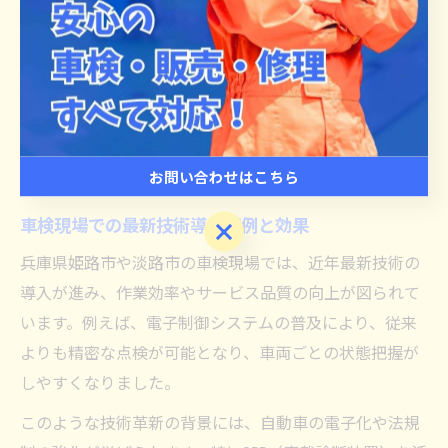
の対応も重要です。地域の整備工場や業界団体が協力
し、持続可能な雇用環境の整備に努めることが、車検市
場のさらなる発展のカギとなります。
自動車整備業界の車検動向と最新技術
お問い合わせはこちら
車検現場での最新技術導入事例と効果
お問い合わせはこちら
兵庫県姫路市や淡路市の車検現場では、近年最新技術の
導入が進み、作業効率やサービス品質の向上が図られて
います。例えば、電子制御システムの普及により、従来
よりも精密な点検が可能となり、車両ごとの状態把握が
しやすくなりました。
このような技術革新の背景には、自動車の電子化や法規