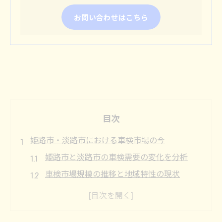
お問い合わせはこちら
目次
姫路市・淡路市における車検市場の今
姫路市と淡路市の車検需要の変化を分析
車検市場規模の推移と地域特性の現状
車検に強い整備工場の特徴とサービス傾向
車検協同組合が果たす役割と今後の展望