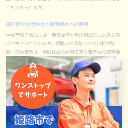
とも求められます。
車検市場の活性化と雇用創出への期待
車検市場の活性化は、地域経済や雇用創出にも大きな期
待が寄せられています。姫路市や淡路市での自動車整
備・車検事業は、地域住民の雇用安定や若年層の就業機
会拡大に寄与しています。特に技術革新やIT化の進展に
より、新たな職種や専門スキルを持つ人材の需要が増加
しています。
車検市場が拡大することで、関連する板金塗装や部品販
売、保険業務など周辺産業への波及効果も期待できま
す。地域密着型のサービス提供や人材育成の取り組み
が、地域全体の産業活性化につながるでしょう。
今後は、女性やシニア層の積極的な活用、働き方改革へ