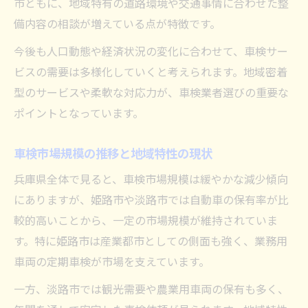
市ともに、地域特有の道路環境や交通事情に合わせた整
兵庫県で注目高まる車検市場の要因
備内容の相談が増えている点が特徴です。
兵庫県で車検市場が拡大する背景とは
今後も人口動態や経済状況の変化に合わせて、車検サー
車検協同組合の活動が注目される理由
ビスの需要は多様化していくと考えられます。地域密着
自動車産業が車検市場に果たす重要性
型のサービスや柔軟な対応力が、車検業者選びの重要な
ポイントとなっています。
事故や死亡事故と車検需要の関係性分析
県内板金塗装業界の活況と車検需要拡大
車検市場規模の推移と地域特性の現状
今後の車検に求められる対応とは何か
兵庫県全体で見ると、車検市場規模は緩やかな減少傾向
新検査制度が車検現場に及ぼす影響とは
にありますが、姫路市や淡路市では自動車の保有率が比
車検現場が今後求められる対応策のポイン
較的高いことから、一定の市場規模が維持されていま
ト
す。特に姫路市は産業都市としての側面も強く、業務用
IT化推進による車検サービスの変革
車両の定期車検が市場を支えています。
高齢化社会と車検需要の今後の見通し
一方、淡路市では観光需要や農業用車両の保有も多く、
法規制強化と車検対応の最前線を解説