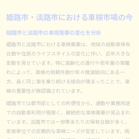
地域経済に影響する車検市場の最新動向
車検需要を左右する地域経済の動き
姫路市・淡路市における車検市場の今
地域経済の変化が車検市場に与える影響
姫路市と淡路市の車検需要の変化を分析
自動車保有台数の推移と車検需要の関係
板金塗装業界と車検需要の連動性を考察
姫路市と淡路市における車検需要は、地域の自動車保有
台数や住民のライフスタイルの変化に伴い、近年大きな
潰れそうな運送会社が車検市場に及ぼす影
変動を見せています。特に高齢化の進行や若年層の車離
響
れによって、車検の依頼件数が年々微減傾向にある一
車検市場の活性化と雇用創出への期待
方、長く同じ車を乗り続ける傾向が強まったことで、車
自動車整備業界の車検動向と最新技術
検の重要性が再認識されています。
車検現場での最新技術導入事例と効果
姫路市では都市部としての利便性から、通勤や業務用途
自動車整備事業の市場規模と将来性を探る
での自動車利用が根強く、継続的な車検需要が見込まれ
兵庫車体業界の動向と車検への影響
ています。淡路市では一世帯あたりの保有台数が多く、
OBD診断などIT化が進む車検現場の実情
家族単位での定期的な車検ニーズが安定しています。両
車検サービスの効率化と技術者育成の課題