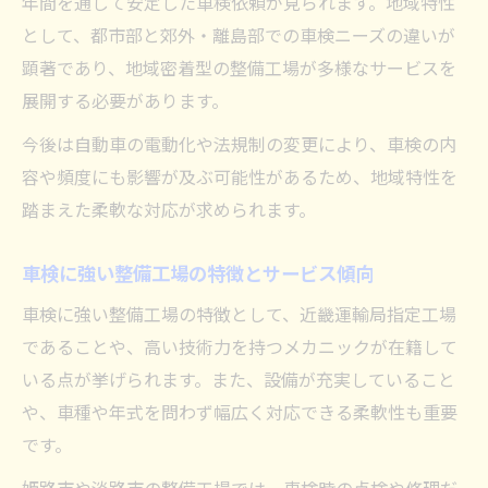
年間を通して安定した車検依頼が見られます。地域特性
車検市場拡大のカギをデータで考察
として、都市部と郊外・離島部での車検ニーズの違いが
車検市場規模の現状と今後の拡大要因
顕著であり、地域密着型の整備工場が多様なサービスを
統計データから見る車検需要の推移分析
展開する必要があります。
整備工場の経営戦略と車検市場の関係
今後は自動車の電動化や法規制の変更により、車検の内
姫路市と淡路市の車検データ比較のポイン
容や頻度にも影響が及ぶ可能性があるため、地域特性を
ト
踏まえた柔軟な対応が求められます。
地域別車検市場の強みと弱みを把握する
車検に強い整備工場の特徴とサービス傾向
車検に強い整備工場の特徴として、近畿運輸局指定工場
であることや、高い技術力を持つメカニックが在籍して
いる点が挙げられます。また、設備が充実していること
や、車種や年式を問わず幅広く対応できる柔軟性も重要
です。