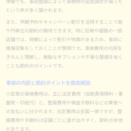
体験でも、事前整備によって車検時の追加請求が減った
コンパクトカーの車検で注意する点とは
という声が多く聞かれます。
小型車特有の車検費用の目安を知ろう
また、早期予約やキャンペーン割引を活用することで数
車検に通すための事前メンテナンス方法
千円単位の節約が期待できます。特に尼崎や姫路の一部
店舗では、時期によって割引や特典があるため、事前に
コンパクトカーの人気車検業者選び方
情報収集をしておくことが賢明です。車検費用の内訳を
車検時の追加整備と費用の考え方
きちんと理解し、無駄なオプションや不要な整備を省く
安くて安心な車検選びの新常識
ことも節約のポイントです。
安くて信頼できる車検業者の選び方
車検費用とサービス内容の見極め方
車検の内訳と節約ポイントを徹底解説
車検即日対応のメリットと注意点
小型車の車検費用は、主に法定費用（自賠責保険料・重
車検見積もりで分かるコストパフォーマン
量税・印紙代）と、整備費用や検査手数料などの業者へ
ス
の支払いに分かれます。法定費用は全国一律ですが、整
口コミ重視で選ぶ安心車検のポイント
備費用や手数料は店舗ごとに差が出やすく、節約の余地
初めての車検で失敗しないために
があります。