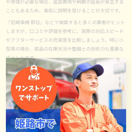
や修理が必要な場合、追加費用や納期の延長が発生する
こともあるため、事前に説明を受けることが大切です。
「尼崎車検 即日」などで検索すると多くの業者がヒット
しますが、口コミや評価を参考に、実際の対応スピード
やアフターサービスの充実度を比較しましょう。特に小
型車の場合、部品の在庫状況や整備士の技術力も重要な
ポイントです。
例えば、姫路市や尼崎市の指定工場では、即日でも丁寧
な点検や説明を心がけている店舗が多く、初めての方で
も安心して依頼できます。無理な即日対応を求めず、車
の安全性を最優先に考えることが失敗しないコツです。
口コミで評判の高い車検整備工場活用法
車検整備工場を選ぶ際は、実際に利用した方の口コミや