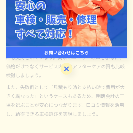
評判を参考にすることが最も効果的です。兵庫県の尼崎
市や姫路市では、「尼崎車検整備工場」や「姫路 車検」
などのキーワードで検索すると、多くの評価・体験談が
見つかります。
特に、スタッフの対応が丁寧で説明が分かりやすいとい
った口コミが多い工場は、初めて車検を受ける方や女性
お問い合わせはこちら
にも支持されています。実際のユーザーの声を参考に、
価格だけでなくサービス内容やアフターケアの質も比較
お問い合わせはこちら
検討しましょう。
また、失敗例として「見積もり時と支払い時で費用が大
きく異なった」というケースもあるため、明朗会計の工
場を選ぶことが安心につながります。口コミ情報を活用
し、納得できる車検選びを実現しましょう。