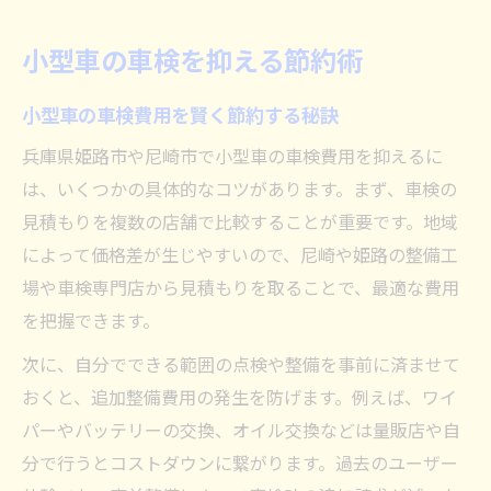
車検費用を抑える割引サービスの活用法
姫路市や尼崎市の車検のコツ教えます
小型車の車検を抑える節約術
尼崎・姫路の車検事情と最新トレンド
小型車の車検費用を賢く節約する秘訣
車検業者選びで失敗しないポイント
地元で見つかる車検のおすすめサービス
兵庫県姫路市や尼崎市で小型車の車検費用を抑えるに
は、いくつかの具体的なコツがあります。まず、車検の
即日対応も安心な車検業者の見極め方
見積もりを複数の店舗で比較することが重要です。地域
口コミで評判の高い車検整備工場活用法
によって価格差が生じやすいので、尼崎や姫路の整備工
車検費用を安くする方法徹底解説
場や車検専門店から見積もりを取ることで、最適な費用
車検費用を安く抑えるための交渉術
を把握できます。
見積もり比較で車検料金を徹底チェック
次に、自分でできる範囲の点検や整備を事前に済ませて
ユーザー車検を活用した節約ポイント
おくと、追加整備費用の発生を防げます。例えば、ワイ
車検の法定費用と追加費用の違いとは
パーやバッテリーの交換、オイル交換などは量販店や自
車検代を下げるタイミングと裏ワザ紹介
分で行うとコストダウンに繋がります。過去のユーザー
コンパクトカーならではの車検ポイント