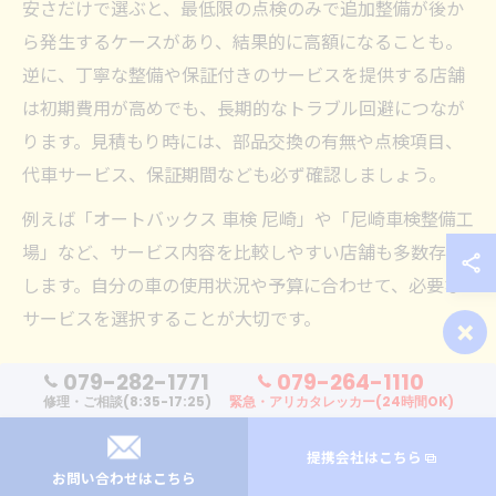
安さだけで選ぶと、最低限の点検のみで追加整備が後か
ら発生するケースがあり、結果的に高額になることも。
逆に、丁寧な整備や保証付きのサービスを提供する店舗
は初期費用が高めでも、長期的なトラブル回避につなが
ります。見積もり時には、部品交換の有無や点検項目、
代車サービス、保証期間なども必ず確認しましょう。
例えば「オートバックス 車検 尼崎」や「尼崎車検整備工
場」など、サービス内容を比較しやすい店舗も多数存在
します。自分の車の使用状況や予算に合わせて、必要な
×
サービスを選択することが大切です。
車検即日対応のメリットと注意点
079-282-1771
079-264-1110
修理・ご相談(8:35-17:25)
緊急・アリカタレッカー(24時間OK)
最近では「尼崎車検 即日」や「車検の速太郎 尼崎」のよ
うに、即日対応を謳う店舗が増えています。即日車検の
提携会社はこちら
お問い合わせはこちら
最大のメリットは、忙しい方でも車を預ける日数を最小