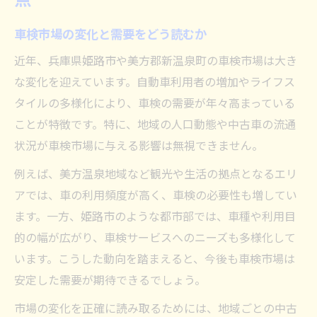
地域密着型車検サービスの利点
車検市場の変化と需要をどう読むか
車検利用者が感じる地域変化とは
車検事例から見る住民ニーズの変化
近年、兵庫県姫路市や美方郡新温泉町の車検市場は大き
な変化を迎えています。自動車利用者の増加やライフス
車検で知る地域サービスの進化
タイルの多様化により、車検の需要が年々高まっている
変わりゆく車検のポイントを地域で知る
ことが特徴です。特に、地域の人口動態や中古車の流通
車検の新基準を地域で理解する方法
状況が車検市場に与える影響は無視できません。
車検の制度改正とサービスの最新動向
例えば、美方温泉地域など観光や生活の拠点となるエリ
車検に強い地域業者の特徴とは
アでは、車の利用頻度が高く、車検の必要性も増してい
地域ごとの差が出る車検サービス内容
ます。一方、姫路市のような都市部では、車種や利用目
車検時に確認すべき最新ポイント
的の幅が広がり、車検サービスへのニーズも多様化して
市場動向なら姫路市美方郡新温泉町が注目
います。こうした動向を踏まえると、今後も車検市場は
車検市場で注目される地域独自の傾向
安定した需要が期待できるでしょう。
姫路市と新温泉町の車検動向比較
市場の変化を正確に読み取るためには、地域ごとの中古