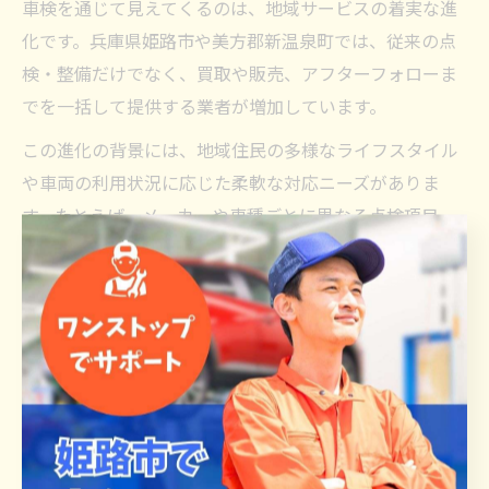
車検を通じて見えてくるのは、地域サービスの着実な進
化です。兵庫県姫路市や美方郡新温泉町では、従来の点
検・整備だけでなく、買取や販売、アフターフォローま
でを一括して提供する業者が増加しています。
この進化の背景には、地域住民の多様なライフスタイル
や車両の利用状況に応じた柔軟な対応ニーズがありま
す。たとえば、メーカーや車種ごとに異なる点検項目
や、走行距離・使用年数に応じたメンテナンス提案な
ど、専門的なアドバイスも重視されています。
今後も、地域密着型の車検サービスは、より高い技術力
とホスピタリティを兼ね備え、住民の安全安心なカーラ
イフを支えていくことが期待されます。