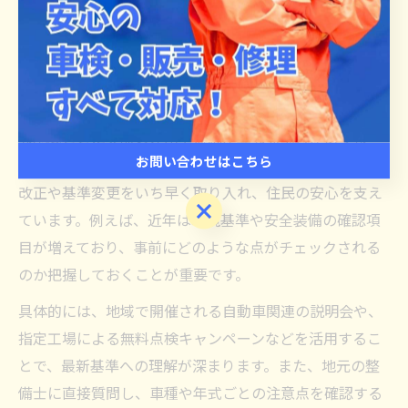
変わりゆく車検のポイントを地域で知
る
車検の新基準を地域で理解する方法
車検の新基準は、兵庫県姫路市や美方郡新温泉町のよう
な地域ごとに実際の運用や対応が異なる場合がありま
お問い合わせはこちら
す。地域の自動車整備工場やディーラーでは、最新の法
改正や基準変更をいち早く取り入れ、住民の安心を支え
お問い合わせはこちら
ています。例えば、近年は環境基準や安全装備の確認項
目が増えており、事前にどのような点がチェックされる
のか把握しておくことが重要です。
具体的には、地域で開催される自動車関連の説明会や、
指定工場による無料点検キャンペーンなどを活用するこ
とで、最新基準への理解が深まります。また、地元の整
備士に直接質問し、車種や年式ごとの注意点を確認する