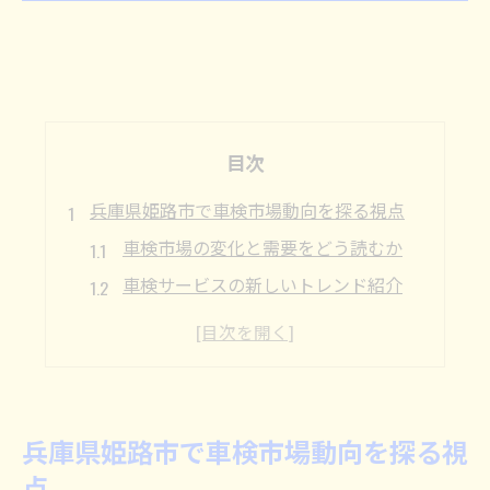
目次
兵庫県姫路市で車検市場動向を探る視点
車検市場の変化と需要をどう読むか
車検サービスの新しいトレンド紹介
車検業者選びで重視したい基準
車検市場動向が地域経済に与える影響
車検の手続き簡略化の最新情報
車検を通じてわかる美方郡新温泉町の今
兵庫県姫路市で車検市場動向を探る視
車検が映す美方郡新温泉町の現状
点