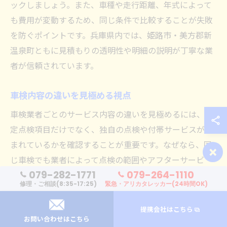
ックしましょう。また、車種や走行距離、年式によって
も費用が変動するため、同じ条件で比較することが失敗
を防ぐポイントです。兵庫県内では、姫路市・美方郡新
温泉町ともに見積もりの透明性や明細の説明が丁寧な業
者が信頼されています。
車検内容の違いを見極める視点
車検業者ごとのサービス内容の違いを見極めるには、法
定点検項目だけでなく、独自の点検や付帯サービスが含
×
まれているかを確認することが重要です。なぜなら、同
じ車検でも業者によって点検の範囲やアフターサービ
079-282-1771
079-264-1110
ス、保証内容などに大きな差があるため、単純な価格比
修理・ご相談(8:35-17:25)
緊急・アリカタレッカー(24時間OK)
較だけでは判断しきれないからです。例えば、姫路市の
大手指定工場では最新設備を活用した詳細な点検が受け
提携会社はこちら
お問い合わせはこちら
られる一方、美方郡新温泉町の地元業者では、個別の要