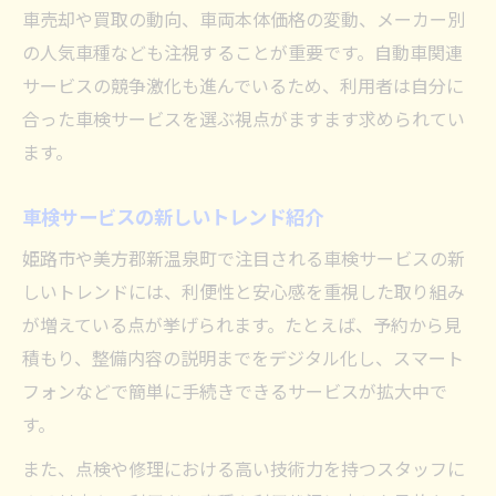
車検ニーズの多様化とその背景
車売却や買取の動向、車両本体価格の変動、メーカー別
車検市場で今求められるサービス像
の人気車種なども注視することが重要です。自動車関連
サービスの競争激化も進んでいるため、利用者は自分に
車検に強い業者が注目される理由
合った車検サービスを選ぶ視点がますます求められてい
車検事情を比較したい方におすすめの方法
ます。
車検業者比較のポイントと進め方
車検費用を賢く比較するためのコツ
車検サービスの新しいトレンド紹介
車検内容の違いを見極める視点
姫路市や美方郡新温泉町で注目される車検サービスの新
車検業者のサービス比較ポイント
しいトレンドには、利便性と安心感を重視した取り組み
車検見積もりで注意すべき事項
が増えている点が挙げられます。たとえば、予約から見
地域で選ぶ車検の特徴と将来性について
積もり、整備内容の説明までをデジタル化し、スマート
車検サービスを地域で選ぶ理由とは
フォンなどで簡単に手続きできるサービスが拡大中で
す。
車検の将来性と地域密着型の強み
地域業者の車検対応力を探る
また、点検や修理における高い技術力を持つスタッフに