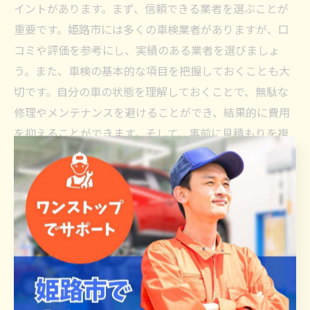
イントがあります。まず、信頼できる業者を選ぶことが
重要です。姫路市には多くの車検業者がありますが、口
コミや評価を参考にし、実績のある業者を選びましょ
う。また、車検の基本的な項目を把握しておくことも大
切です。自分の車の状態を理解しておくことで、無駄な
修理やメンテナンスを避けることができ、結果的に費用
を抑えることができます。そして、事前に見積もりを複
数の業者から取ることで、価格の比較が可能になりま
す。これにより、適正価格での車検を受けることができ
るでしょう。
車検費用を抑えつつ安心を確保する方法
車検費用を抑えながらも安心を確保するための方法とし
て、日頃からのメンテナンスが鍵となります。定期的な
オイル交換やタイヤの点検を行うことで、車のコンディ