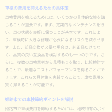
姫路市でお得に車検を受ける方法
車検の費用を抑えるための具体策
姫路市でお得に車検を受ける秘訣
車検費用を抑えるためには、いくつかの具体的な策を講
車検をお得に受けるための姫路市の情報
じることが重要です。まず、定期的なメンテナンスを行
お得な車検を姫路市で見つける方法
い、車の状態を良好に保つことが基本です。これによ
姫路市で車検をお得に受けるポイント
り、車検時に大きな修理が必要になるリスクを減らせま
車検をお得にするための姫路市の知恵
す。また、部品交換が必要な場合は、純正品だけでな
姫路市でお得な車検を探すコツ
く、品質の良い互換品を検討するのも一つの手です。さ
車検費用を抑えて安全ドライブを
らに、複数の車検業者から見積もりを取り、比較検討す
ることで、最適なコストパフォーマンスを得ることがで
車検費用を抑えて安全を確保する方法
きます。これらの具体策を実践することで、車検費用を
姫路市で安全なドライブを実現する車検
賢く抑えることが可能です。
車検費用を抑えつつ安全面を充実させる
姫路市での車検で安全ドライブを目指す
姫路市での車検節約ポイントを解説
安全を意識して車検費用を削減する術
姫路市で車検費用を節約するためには、地域特有のポイ