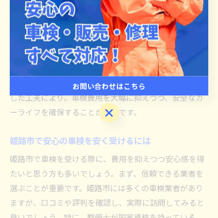
ションを良好に保ち、大きな修理が必要になる前に対処
できます。また、車検時には必要最低限の整備項目だけ
を依頼するのではなく、今後のメンテナンスに関しても
相談することで、長期的な費用削減につながります。さ
らに、車検のタイミングを見計らい、繁忙期を避けるこ
とで、割引サービスを利用できる場合もあります。こう
お問い合わせはこちら
した工夫により、車検費用を大幅に抑えつつ、安全なカ
お問い合わせはこちら
ーライフを確保することが可能です。
姫路市で安心の車検を安く受けるには
姫路市で車検を受ける際に、費用を抑えつつ安心感を得
たいと思う方も多いでしょう。まず、信頼できる業者を
選ぶことが重要です。姫路市には多くの車検業者があり
ますが、口コミや評判を確認し、実際に訪問してみると
良いでしょう。特に、整備士が国家資格を持っている