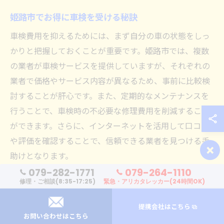
姫路市でお得に車検を受ける秘訣
車検費用を抑えるためには、まず自分の車の状態をしっ
かりと把握しておくことが重要です。姫路市では、複数
の業者が車検サービスを提供していますが、それぞれの
業者で価格やサービス内容が異なるため、事前に比較検
討することが肝心です。また、定期的なメンテナンスを
行うことで、車検時の不必要な修理費用を削減すること
ができます。さらに、インターネットを活用して口コミ
×
や評価を確認することで、信頼できる業者を見つける手
助けとなります。
079-282-1771
079-264-1110
修理・ご相談(8:35-17:25)
緊急・アリカタレッカー(24時間OK)
車検をお得に受けるための姫路市の情報
姫路市で車検をお得に受けるためには、地元のディーラ
提携会社はこちら
お問い合わせはこちら
ーや整備工場のキャンペーン情報をチェックすることが