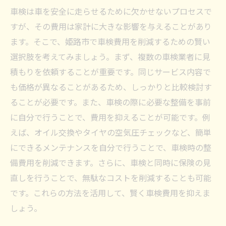
車検で節約するための賢明な選択
車検は車を安全に走らせるために欠かせないプロセスで
すが、その費用は家計に大きな影響を与えることがあり
姫路市での車検費用を抑えるテクニック
ます。そこで、姫路市で車検費用を削減するための賢い
車検費用を節約するための最適解
選択肢を考えてみましょう。まず、複数の車検業者に見
車検の際に選ぶべきサービスの比較
積もりを依頼することが重要です。同じサービス内容で
車検にかかる費用削減のコツを公開
も価格が異なることがあるため、しっかりと比較検討す
車検費用を抑えて安心のカーライフを
ることが必要です。また、車検の際に必要な整備を事前
安心と節約を両立する車検の選び方
に自分で行うことで、費用を抑えることが可能です。例
車検費用を抑えつつ安心を確保する方法
えば、オイル交換やタイヤの空気圧チェックなど、簡単
にできるメンテナンスを自分で行うことで、車検時の整
姫路市で安心の車検を安く受けるには
備費用を削減できます。さらに、車検と同時に保険の見
車検費用削減で安心カーライフを実現
直しを行うことで、無駄なコストを削減することも可能
安全と経済性を両立する車検戦略
です。これらの方法を活用して、賢く車検費用を抑えま
車検費用を抑えて安心を確保する秘訣
しょう。
兵庫県姫路市での車検費用を徹底比較