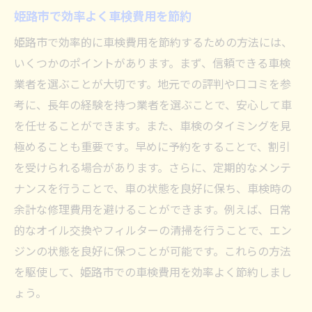
姫路市の車検費用を比較するポイント
姫路市で効率よく車検費用を節約
車検費用の比較で最適なプランを選ぶ
姫路市で効率的に車検費用を節約するための方法には、
姫路市内での車検費用の徹底調査
いくつかのポイントがあります。まず、信頼できる車検
車検費用の違いを知り賢く選ぶ方法
業者を選ぶことが大切です。地元での評判や口コミを参
考に、長年の経験を持つ業者を選ぶことで、安心して車
姫路市で車検費用を比較して節約する
を任せることができます。また、車検のタイミングを見
コストを抑えるための車検比較術
極めることも重要です。早めに予約をすることで、割引
車検費用削減のコツを姫路市で学ぶ
を受けられる場合があります。さらに、定期的なメンテ
姫路市で学ぶ車検費用削減のテクニック
ナンスを行うことで、車の状態を良好に保ち、車検時の
車検費用を削減するための姫路市での工夫
余計な修理費用を避けることができます。例えば、日常
姫路市で実践する車検費用削減の方法
的なオイル交換やフィルターの清掃を行うことで、エン
車検費用削減に役立つ姫路市の知識
ジンの状態を良好に保つことが可能です。これらの方法
姫路市でできる車検費用削減のステップ
を駆使して、姫路市での車検費用を効率よく節約しまし
ょう。
姫路市で車検費用を賢く削減するには