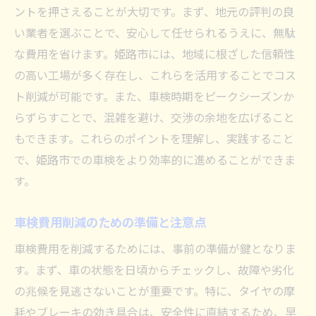
車検費用削減で安全なドライブを実現
ントを押さえることが大切です。まず、地元の評判の良
姫路市での車検選びで費用を節約
い業者を選ぶことで、安心して任せられるうえに、無駄
車検選びで費用を節約する姫路市のコツ
な費用を省けます。姫路市には、地域に根ざした信頼性
姫路市で車検を選ぶ際の費用節約術
の高い工場が多く存在し、これらを活用することでコス
ト削減が可能です。また、車検時期をピークシーズンか
車検選びの工夫で姫路市の費用を抑える
らずらすことで、混雑を避け、交渉の余地を広げること
姫路市での車検選びで節約を実現する方法
もできます。これらのポイントを理解し、実践すること
車検選びで姫路市の費用を節約する秘訣
で、姫路市での車検をより効率的に進めることができま
姫路市での車検選びで賢く節約するには
す。
車検費用削減のための準備と注意点
車検費用を削減するためには、事前の準備が鍵となりま
す。まず、車の状態を日頃からチェックし、故障や劣化
の兆候を見逃さないことが重要です。特に、タイヤの摩
耗やブレーキの効き具合は、安全性に直結するため、早