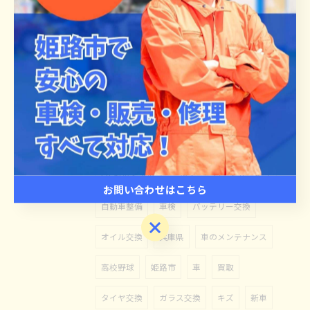
2026/05/28
天候が気になる季節
タグ
Tags
整備
夏季休業
お得情報
ETCセットアップ
求人
ロードサービス
お問い合わせはこちら
自動車整備
車検
バッテリー交換
お問い合わせはこちら
オイル交換
兵庫県
車のメンテナンス
高校野球
姫路市
車
買取
タイヤ交換
ガラス交換
キズ
新車